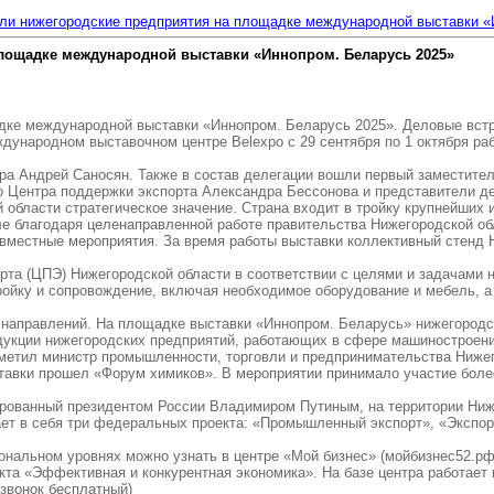
ели нижегородские предприятия на площадке международной выставки «
площадке международной выставки «Иннопром. Беларусь 2025»
дке международной выставки «Иннопром. Беларусь 2025». Деловые встр
ждународном выставочном центре Belexpo с 29 сентября по 1 октября ра
ра Андрей Саносян. Также в состав делегации вошли первый заместите
 Центра поддержки экспорта Александра Бессонова и представители де
области стратегическое значение. Страна входит в тройку крупнейших 
е благодаря целенаправленной работе правительства Нижегородской об
вместные мероприятия. За время работы выставки коллективный стенд Н
рта (ЦПЭ) Нижегородской области в соответствии с целями и задачами 
ойку и сопровождение, включая необходимое оборудование и мебель, а
направлений. На площадке выставки «Иннопром. Беларусь» нижегородск
дукции нижегородских предприятий, работающих в сфере машиностроения
тметил министр промышленности, торговли и предпринимательства Ниже
авки прошел «Форум химиков». В мероприятии принимало участие более
ированный президентом России Владимиром Путиным, на территории Ниж
ает в себя три федеральных проекта: «Промышленный экспорт», «Экспо
ональном уровнях можно узнать в центре «Мой бизнес» (мойбизнес52.рф
та «Эффективная и конкурентная экономика». На базе центра работает 
(звонок бесплатный)