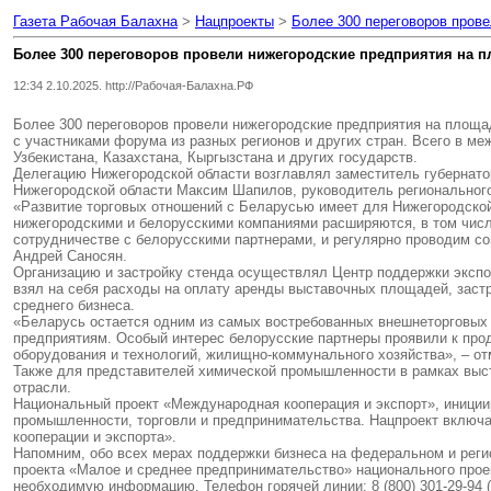
Газета Рабочая Балахна
>
Нацпроекты
>
Более 300 переговоров пров
Более 300 переговоров провели нижегородские предприятия на 
12:34 2.10.2025. http://Рабочая-Балахна.РФ
Более 300 переговоров провели нижегородские предприятия на площа
с участниками форума из разных регионов и других стран. Всего в ме
Узбекистана, Казахстана, Кыргызстана и других государств.
Делегацию Нижегородской области возглавлял заместитель губернато
Нижегородской области Максим Шапилов, руководитель регионального
«Развитие торговых отношений с Беларусью имеет для Нижегородской 
нижегородскими и белорусскими компаниями расширяются, в том числ
сотрудничестве с белорусскими партнерами, и регулярно проводим со
Андрей Саносян.
Организацию и застройку стенда осуществлял Центр поддержки экспо
взял на себя расходы на оплату аренды выставочных площадей, застр
среднего бизнеса.
«Беларусь остается одним из самых востребованных внешнеторговых 
предприятиям. Особый интерес белорусские партнеры проявили к про
оборудования и технологий, жилищно-коммунального хозяйства», – о
Также для представителей химической промышленности в рамках выст
отрасли.
Национальный проект «Международная кооперация и экспорт», иници
промышленности, торговли и предпринимательства. Нацпроект включ
кооперации и экспорта».
Напомним, обо всех мерах поддержки бизнеса на федеральном и реги
проекта «Малое и среднее предпринимательство» национального проек
необходимую информацию. Телефон горячей линии: 8 (800) 301-29-94 