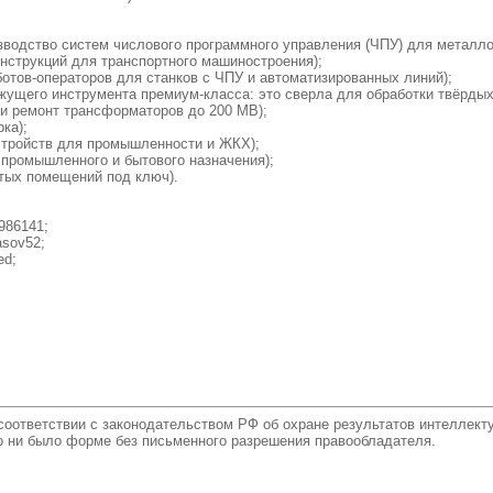
водство систем числового программного управления (ЧПУ) для металло
нструкций для транспортного машиностроения);
ботов-операторов для станков с ЧПУ и автоматизированных линий);
жущего инструмента премиум-класса: это сверла для обработки твёрдых
 и ремонт трансформаторов до 200 МВ);
ка);
устройств для промышленности и ЖКХ);
промышленного и бытового назначения);
тых помещений под ключ).
986141;
asov52;
ed;
соответствии с законодательством РФ об охране результатов интеллек
то ни было форме без письменного разрешения правообладателя.