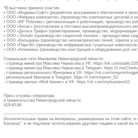
*В выставке приняли участие:
• ООО «Модмаш-Софт» (разработка программного обеспечения и произ
• ООО «Фабрика композитов» (производство композитных деталей и ко
• ООО «ВР Роботикс» (автоматизация и роботизация, производство ро
• ООО «Аксис» (изготовление и поставка высокопроизводительного ре
• ООО «Дельта Трафо» (проектирование, производство, модернизация
• ООО «Эллой» (производство сварочной техники – аргонодуговая свар
• ООО «Кальдера» (производство неэлектрических печей, горелок и 
• ООО «Парк-М» (производство инфракрасных сушильных комплексов 
• ООО «Алюмика» (производство конструкций и оборудования для чис
Социальные сети Минпрома Нижегородской области:
- страница министра Максима Черкасова в VK: https://vk.com/public210
- страница министра Максима Черкасова в Telegram: https://t.me/Cherk
- страница регионального Минпрома в VK: https://vk.com/minpromtorgpr
- региональный Минпром в Telegram: https://t.me/minprom_52;
- страница центра «Мой бизнес» в VK: https://vk.com/mybusiness52.
Пресс-служба губернатора
и правительства Нижегородской области
419-40-98
Исключительные права на материалы, размещённые на этом сайте, в 
Балахна", и не подлежат использованию другими лицами в какой бы 