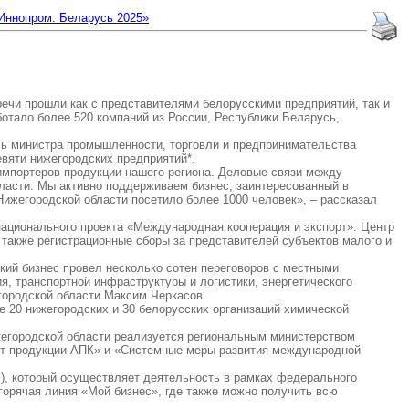
Иннопром. Беларусь 2025»
ечи прошли как с представителями белорусскими предприятий, так и
ботало более 520 компаний из России, Республики Беларусь,
ль министра промышленности, торговли и предпринимательства
вяти нижегородских предприятий*.
импортеров продукции нашего региона. Деловые связи между
ласти. Мы активно поддерживаем бизнес, заинтересованный в
ижегородской области посетило более 1000 человек», – рассказал
национального проекта «Международная кооперация и экспорт». Центр
 также регистрационные сборы за представителей субъектов малого и
ий бизнес провел несколько сотен переговоров с местными
, транспортной инфраструктуры и логистики, энергетического
городской области Максим Черкасов.
 20 нижегородских и 30 белорусских организаций химической
егородской области реализуется региональным министерством
рт продукции АПК» и «Системные меры развития международной
), который осуществляет деятельность в рамках федерального
горячая линия «Мой бизнес», где также можно получить всю