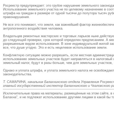
Росреестр предупреждает: это грубое нарушение земельного законода
Использование земельного участка не по целевому назначению в соот
штрафа на граждан в размере от одной тысячи до полутора тысяч руб
правонарушения.
Не все это понимают, что земля, как важнейший фактор жизнеобеспе
антропогенного воздействия человека.
Владельцев ремонтных мастерских и торговых ларьков ныне действу
до следующей проверки, срок которой определен предписанием. А ме
разрешенным видом использования. В зоне индивидуальной жилой зас
все, что душе угодно. Это и есть нецелевое использование земли.
Конфликтную ситуацию можно разрешить, если местная администрация
использованию земельных участков будет направляться в налоговый о
земельный налог, будут в разы больше, чем для земельных участков
Однако и уплата штрафа, и уплата земельного налога не освобождаю
законодательства.
Т. САМАРИНА, начальник Балахнинского отдела Управления Росреес
главный государственный инспектор Балахнинского и Чкаловского ра
Исключительные права на материалы, размещённые на этом сайте, в 
Балахна", и не подлежат использованию другими лицами в какой бы 