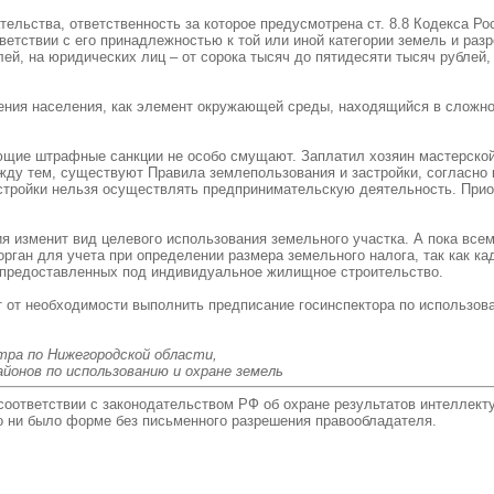
тельства, ответственность за которое предусмотрена ст. 8.8 Кодекса 
ветствии с его принадлежностью к той или иной категории земель и р
лей, на юридических лиц – от сорока тысяч до пятидесяти тысяч рублей
чения населения, как элемент окружающей среды, находящийся в сложно
ющие штрафные санкции не особо смущают. Заплатил хозяин мастерско
жду тем, существуют Правила землепользования и застройки, согласно
тройки нельзя осуществлять предпринимательскую деятельность. Приоб
 изменит вид целевого использования земельного участка. А пока все
рган для учета при определении размера земельного налога, так как ка
, предоставленных под индивидуальное жилищное строительство.
т от необходимости выполнить предписание госинспектора по использов
тра по Нижегородской области,
йонов по использованию и охране земель
соответствии с законодательством РФ об охране результатов интеллек
то ни было форме без письменного разрешения правообладателя.