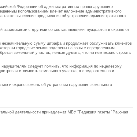
Российской Федерации об административных правонарушениях.
азрешенным использованием влечет наложение административного
, а также вынесение предписания об устранении административного
й взаимосвязи с другими ее составляющими, нуждается в охране от
й незначительную сумму штрафа и продолжает обслуживать клиентов
 которым городские земли поделены на зоны с определенным
ретая земельный участок, нельзя думать, что на нем можно строить
м нарушителям следует помнить, что информация по нецелевому
дастровая стоимость земельного участка, а следовательно и
анию и охране земель об устранении нарушения земельного
туальной деятельности принадлежат МБУ "Редакция газеты "Рабочая