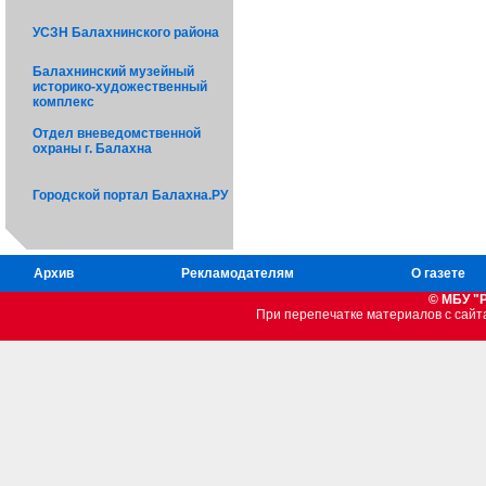
УСЗН Балахнинского района
Балахнинский музейный
историко-художественный
комплекс
Отдел вневедомственной
охраны г. Балахна
Городской портал Балахна.РУ
Архив
Рекламодателям
О газете
© МБУ "
При перепечатке материалов c сайт