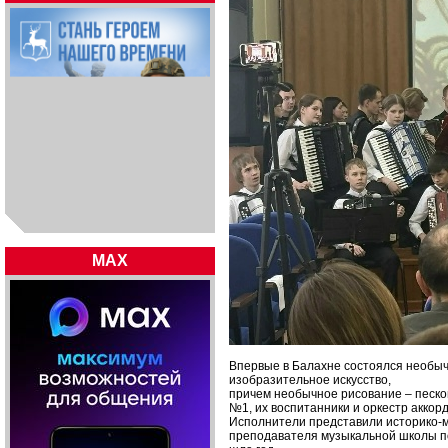
MAX
Впервые в Балахне состоялся необычн
изобразительное искусство,
причем необычное рисование – песко
№1, их воспитанники и оркестр аккор
Исполнители представили историко-м
преподавателя музыкальной школы по