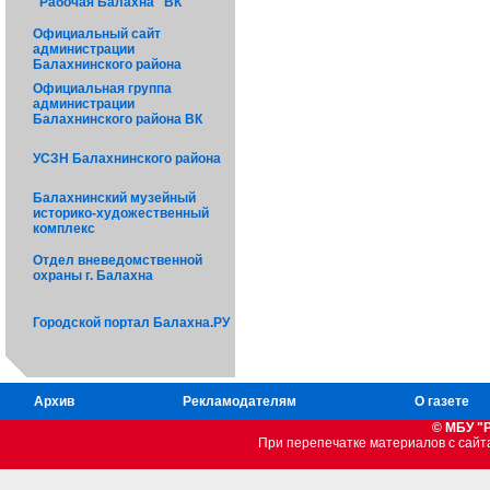
"Рабочая Балахна" ВК
Официальный сайт
администрации
Балахнинского района
Официальная группа
администрации
Балахнинского района ВК
УСЗН Балахнинского района
Балахнинский музейный
историко-художественный
комплекс
Отдел вневедомственной
охраны г. Балахна
Городской портал Балахна.РУ
Архив
Рекламодателям
О газете
© МБУ "
При перепечатке материалов c сайт