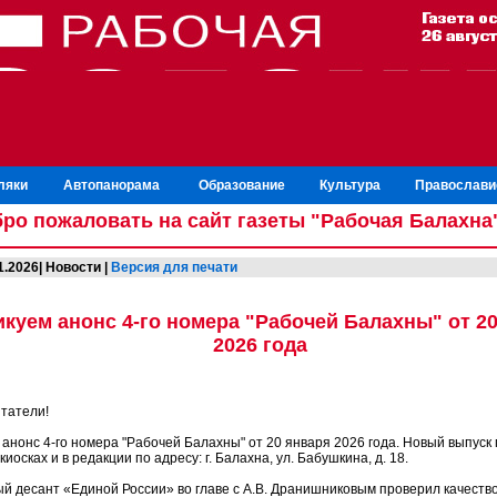
ляки
Автопанорама
Образование
Культура
Православи
ро пожаловать на сайт газеты "Рабочая Балахна
1.2026| Новости |
Версия для печати
куем анонс 4-го номера "Рабочей Балахны" от 2
2026 года
итатели!
анонс 4-го номера "Рабочей Балахны" от 20 января 2026 года. Новый выпуск 
киосках и в редакции по адресу: г. Балахна, ул. Бабушкина, д. 18.
ый десант «Единой России» во главе с А.В. Дранишниковым проверил качеств