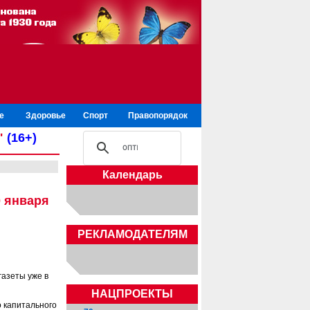
е
Здоровье
Спорт
Правопорядок
"
(16+)
Календарь
0 января
РЕКЛАМОДАТЕЛЯМ
газеты уже в
НАЦПРОЕКТЫ
о капитального