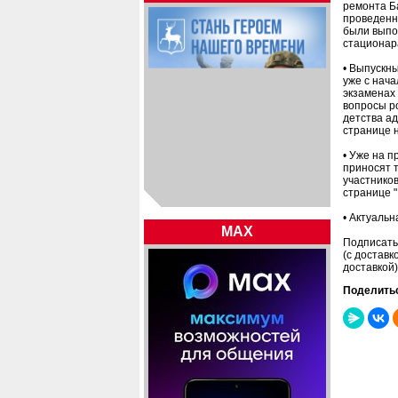
ремонта Б
проведенн
были выпо
стационара
• Выпускны
уже с нача
экзаменах
вопросы р
детства а
странице н
• Уже на п
приносят 
участников
странице 
• Актуаль
MAX
Подписать
(с доставк
доставкой)
Поделить