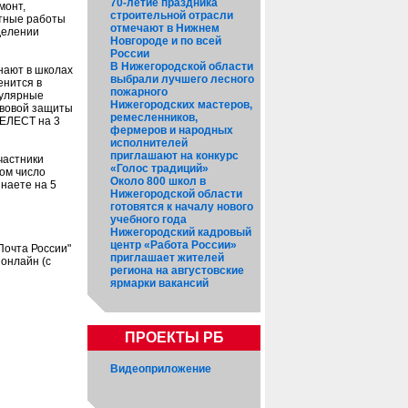
70-летие праздника
монт,
строительной отрасли
нтные работы
отмечают в Нижнем
делении
Новгороде и по всей
России
В Нижегородской области
инают в школах
выбрали лучшего лесного
енится в
пожарного
пулярные
Нижегородских мастеров,
авовой защиты
ремесленников,
ШЕЛЕСТ на 3
фермеров и народных
исполнителей
приглашают на конкурс
частники
«Голос традиций»
дом число
Около 800 школ в
знаете на 5
Нижегородской области
готовятся к началу нового
учебного года
Нижегородский кадровый
центр «Работа России»
Почта России"
приглашает жителей
 онлайн (с
региона на августовские
ярмарки вакансий
ПРОЕКТЫ РБ
Видеоприложение