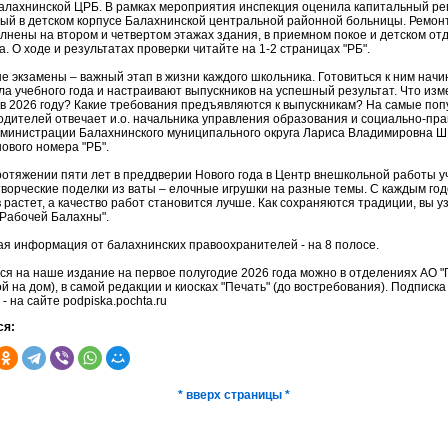
алахнинской ЦРБ. В рамках мероприятия инспекция оценила капитальный ре
ый в детском корпусе Балахнинской центральной районной больницы. Ремо
лнены на втором и четвертом этажах здания, в приемном покое и детском от
. О ходе и результатах проверки читайте на 1-2 страницах "РБ".
е экзамены – важный этап в жизни каждого школьника. Готовиться к ним нач
ла учебного года и настраивают выпускников на успешный результат. Что изм
 в 2026 году? Какие требования предъявляются к выпускникам? На самые по
одителей отвечает и.о. начальника управления образования и социально-пр
дминистрации Балахнинского муниципального округа Лариса Владимировна 
ового номера "РБ".
ротяжении пяти лет в преддверии Нового года в Центр внешкольной работы у
творческие поделки из ваты – елочные игрушки на разные темы. С каждым го
 растет, а качество работ становится лучше. Как сохраняются традиции, вы у
"Рабочей Балахны".
ная информация от балахнинских правоохранителей - на 8 полосе.
ся на наше издание на первое полугодие 2026 года можно в отделениях АО "
ой на дом), в самой редакции и киосках "Печать" (до востребования). Подписка
 - на сайте podpiska.pochta.ru
ся:
* вверх страницы *