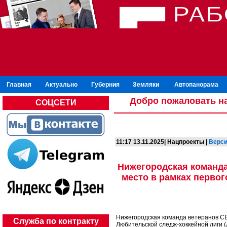
Главная
Актуально
Губерния
Земляки
Автопанорама
Добро пожаловать на
СОЦСЕТИ
11:17 13.11.2025| Нацпроекты |
Верси
Нижегородская команда
место в рамках перво
Нижегородская команда ветеранов СВ
Служба по контракту
Любительской следж-хоккейной лиги 