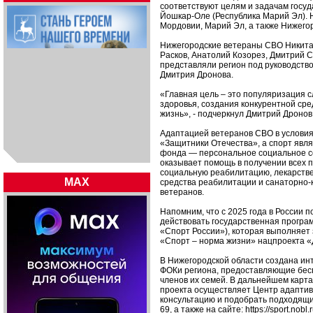
соответствуют целям и задачам госу
Йошкар-Оле (Республика Марий Эл). 
Мордовии, Марий Эл, а также Нижего
Нижегородские ветераны СВО Никита 
Расков, Анатолий Козорез, Дмитрий 
представляли регион под руководств
Дмитрия Дронова.
«Главная цель – это популяризация 
здоровья, создания конкурентной ср
жизнь», - подчеркнул Дмитрий Дронов
Адаптацией ветеранов СВО в услови
«Защитники Отечества», а спорт явл
фонда — персональное социальное с
оказывает помощь в получении всех 
социальную реабилитацию, лекарстве
MAX
средства реабилитации и санаторно-
ветеранов.
Напомним, что с 2025 года в России
действовать государственная програ
«Спорт России»), которая выполняет
«Спорт – норма жизни» нацпроекта 
В Нижегородской области создана ин
ФОКи региона, предоставляющие бесп
членов их семей. В дальнейшем карт
проекта осуществляет Центр адаптив
консультацию и подобрать подходящий
69, а также на сайте: https://sport.nobl