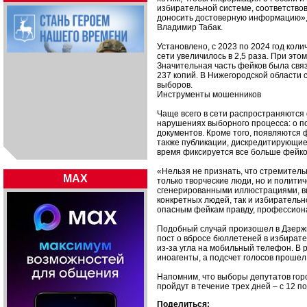
избирательной системе, соответство
доносить достоверную информацию»,
Владимир Табак.
Установлено, с 2023 по 2024 год кол
сети увеличилось в 2,5 раза. При это
Значительная часть фейков была свя
237 копий. В Нижегородской области 
выборов.
Инструменты мошенников
Чаще всего в сети распространяются 
нарушениях выборного процесса: о п
документов. Кроме того, появляются 
также публикации, дискредитирующие
время фиксируется все больше фейко
«Нельзя не признать, что стремител
MAX
только творческие люди, но и полит
сгенерированными иллюстрациями, в
конкретных людей, так и избиратель
опасным фейкам правду, профессион
Подобный случай произошел в Дзержи
пост о вбросе бюллетеней в избират
из-за угла на мобильный телефон. В 
иноагенты, а подсчет голосов проше
Напомним, что выборы депутатов гор
пройдут в течение трех дней – с 12 п
Поделиться: