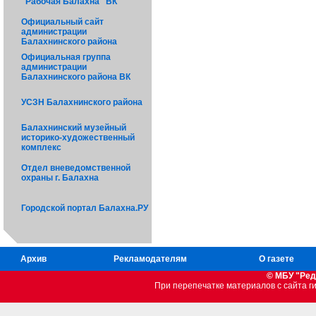
"Рабочая Балахна" ВК
Официальный сайт
администрации
Балахнинского района
Официальная группа
администрации
Балахнинского района ВК
УСЗН Балахнинского района
Балахнинский музейный
историко-художественный
комплекс
Отдел вневедомственной
охраны г. Балахна
Городской портал Балахна.РУ
Архив
Рекламодателям
О газете
© МБУ "Ред
При перепечатке материалов c сайта 