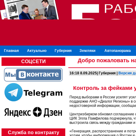
Главная
Актуально
Губерния
Земляки
Автопанорама
Добро пожаловать на
СОЦСЕТИ
16:18 8.09.2025| Губерния |
Версия д
Контроль за фейками 
Перед выборами в России усилят уси
поддержке АНО «Диалог Регионы» в с
недостоверной информации, сообща
Центризбирком обновил соглашение 
ЦИК Элла Памфилова подчеркнула, чт
выстроила связь между гражданами и
«Генерация, распространение и потре
Служба по контракту
хотим, чтобы информация о России и 