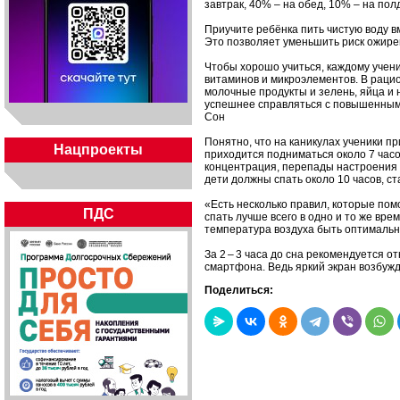
завтрак, 40% – на обед, 10% – на пол
Приучите ребёнка пить чистую воду в
Это позволяет уменьшить риск ожире
Чтобы хорошо учиться, каждому учени
витаминов и микроэлементов. В раци
молочные продукты и зелень, яйца и
успешнее справляться с повышенными
Сон
Понятно, что на каникулах ученики пр
Нацпроекты
приходится подниматься около 7 часов
концентрация, перепады настроения 
дети должны спать около 10 часов, ст
«Есть несколько правил, которые помо
ПДС
спать лучше всего в одно и то же вре
температура воздуха быть оптимально
За 2 – 3 часа до сна рекомендуется о
смартфона. Ведь яркий экран возбуж
Поделиться: