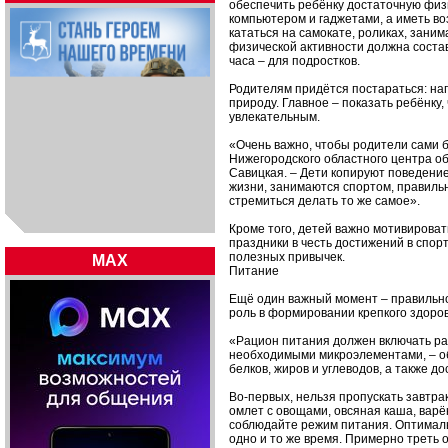
обеспечить ребёнку достаточную физи
компьютером и гаджетами, а иметь воз
кататься на самокате, роликах, зани
физической активности должна состав
часа – для подростков.
Родителям придётся постараться: нап
природу. Главное – показать ребёнку,
увлекательным.
«Очень важно, чтобы родители сами 
Нижегородского областного центра о
Савицкая. – Дети копируют поведение
жизни, занимаются спортом, правильн
стремиться делать то же самое».
Кроме того, детей важно мотивирова
праздники в честь достижений в спо
полезных привычек.
MAX
Питание
Ещё один важный момент – правильно
роль в формировании крепкого здоров
«Рацион питания должен включать р
необходимыми микроэлементами, – о
белков, жиров и углеводов, а также д
Во-первых, нельзя пропускать завтр
омлет с овощами, овсяная каша, варё
соблюдайте режим питания. Оптимальн
одно и то же время. Примерно треть 