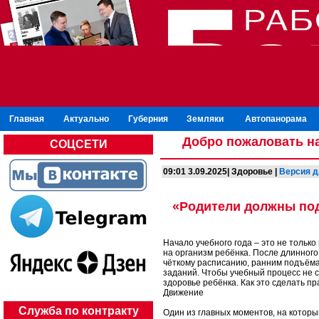
Главная
Актуально
Губерния
Земляки
Автопанорама
Добро пожаловать на
СОЦСЕТИ
09:01 3.09.2025| Здоровье |
Версия д
«Родители должны под
Начало учебного года – это не только
на организм ребёнка. После длинного
чёткому расписанию, ранним подъём
заданий. Чтобы учебный процесс не с
здоровье ребёнка. Как это сделать пр
Движение
Служба по контракту
Один из главных моментов, на котор