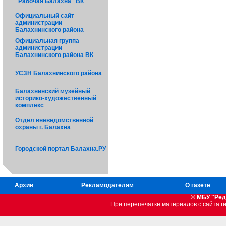
"Рабочая Балахна" ВК
Официальный сайт
администрации
Балахнинского района
Официальная группа
администрации
Балахнинского района ВК
УСЗН Балахнинского района
Балахнинский музейный
историко-художественный
комплекс
Отдел вневедомственной
охраны г. Балахна
Городской портал Балахна.РУ
Архив
Рекламодателям
О газете
© МБУ "Ред
При перепечатке материалов c сайта 