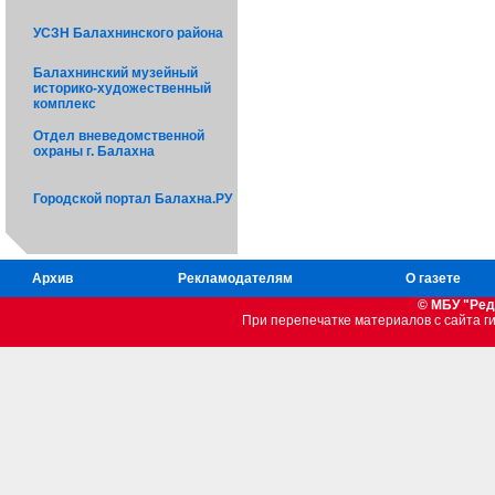
УСЗН Балахнинского района
Балахнинский музейный
историко-художественный
комплекс
Отдел вневедомственной
охраны г. Балахна
Городской портал Балахна.РУ
Архив
Рекламодателям
О газете
© МБУ "Ред
При перепечатке материалов c сайта 