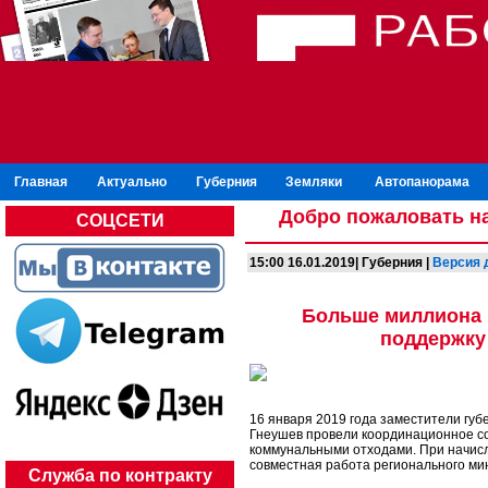
Главная
Актуально
Губерния
Земляки
Автопанорама
Добро пожаловать на
СОЦСЕТИ
15:00 16.01.2019| Губерния |
Версия 
Больше миллиона 
поддержку
16 января 2019 года заместители гу
Гнеушев провели координационное с
коммунальными отходами. При начисл
совместная работа регионального ми
Служба по контракту