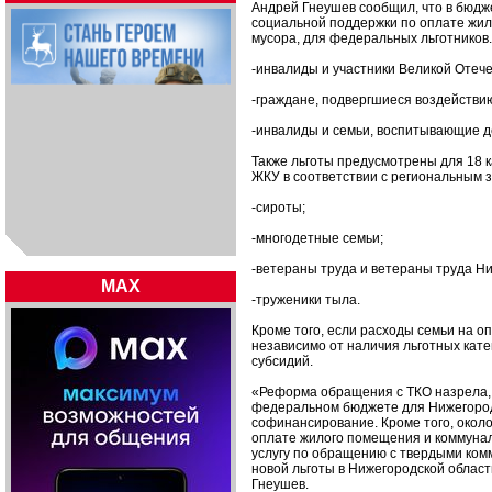
Андрей Гнеушев сообщил, что в бюдж
социальной поддержки по оплате жило
мусора, для федеральных льготников.
-инвалиды и участники Великой Отеч
-граждане, подвергшиеся воздействи
-инвалиды и семьи, воспитывающие д
Также льготы предусмотрены для 18 
ЖКУ в соответствии с региональным з
-сироты;
-многодетные семьи;
-ветераны труда и ветераны труда Ни
MAX
-труженики тыла.
Кроме того, если расходы семьи на 
независимо от наличия льготных кате
субсидий.
«Реформа обращения с ТКО назрела, 
федеральном бюджете для Нижегород
софинансирование. Кроме того, окол
оплате жилого помещения и коммуналь
услугу по обращению с твердыми ком
новой льготы в Нижегородской област
Гнеушев.