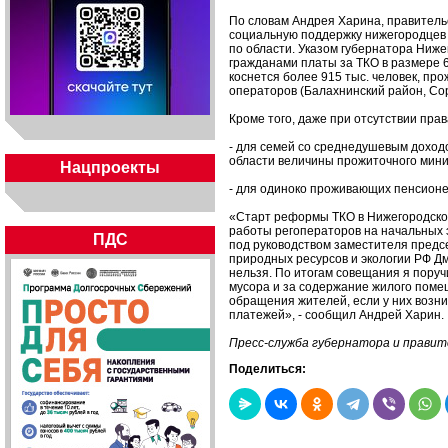
По словам Андрея Харина, правител
социальную поддержку нижегородцев 
по области. Указом губернатора Ниж
гражданами платы за ТКО в размере 6
коснется более 915 тыс. человек, п
операторов (Балахнинский район, Сор
Кроме того, даже при отсутствии пра
- для семей со среднедушевым доход
области величины прожиточного миним
Нацпроекты
- для одиноко проживающих пенсионер
«Старт реформы ТКО в Нижегородской
работы регоператоров на начальных 
ПДС
под руководством заместителя предс
природных ресурсов и экологии РФ Дм
нельзя. По итогам совещания я пору
мусора и за содержание жилого поме
обращения жителей, если у них возни
платежей», - сообщил Андрей Харин.
Пресс-служба губернатора и прави
Поделиться: