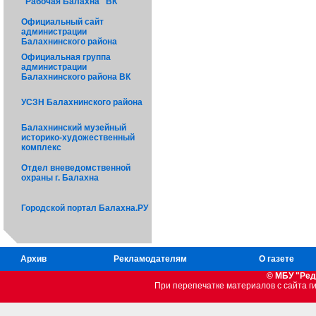
"Рабочая Балахна" ВК
Официальный сайт
администрации
Балахнинского района
Официальная группа
администрации
Балахнинского района ВК
УСЗН Балахнинского района
Балахнинский музейный
историко-художественный
комплекс
Отдел вневедомственной
охраны г. Балахна
Городской портал Балахна.РУ
Архив
Рекламодателям
О газете
© МБУ "Ред
При перепечатке материалов c сайта 