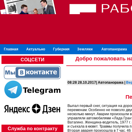
Главная
Актуально
Губерния
Земляки
Автопанорама
Добро пожаловать на
СОЦСЕТИ
08:28 28.10.2017| Автопанорама |
Ве
Пе
Выпал первый снег, ситуация на доро
переменам. Особенно не повезло дву
несколько минут. Аварии произошли в
управляли автомобилями «Лада Гранта
Ватагино. Женщина-водитель, 1977 г.
и съехала в кювет. Травмы получила п
Служба по контракту
Вторая авария произошла в 7 час. 46 