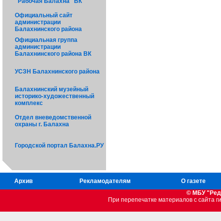
"Рабочая Балахна" ВК
Официальный сайт
администрации
Балахнинского района
Официальная группа
администрации
Балахнинского района ВК
УСЗН Балахнинского района
Балахнинский музейный
историко-художественный
комплекс
Отдел вневедомственной
охраны г. Балахна
Городской портал Балахна.РУ
Архив
Рекламодателям
О газете
© МБУ "Ред
При перепечатке материалов c сайта 