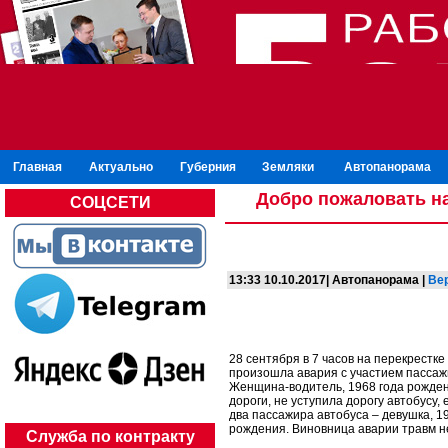
Главная
Актуально
Губерния
Земляки
Автопанорама
Добро пожаловать на
СОЦСЕТИ
13:33 10.10.2017| Автопанорама |
Ве
28 сентября в 7 часов на перекрестке
произошла авария с участием пассажи
Женщина-водитель, 1968 года рождени
дороги, не уступила дорогу автобусу
два пассажира автобуса – девушка, 1
рождения. Виновница аварии травм н
Служба по контракту