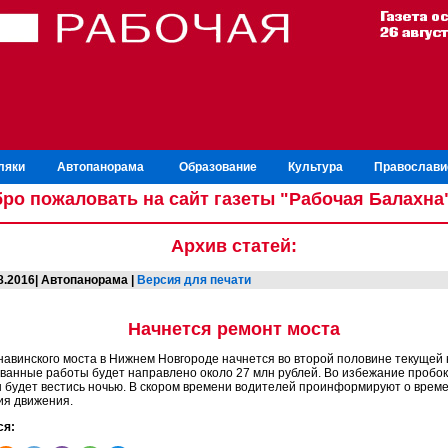
ляки
Автопанорама
Образование
Культура
Православи
ро пожаловать на сайт газеты "Рабочая Балахна
Архив статей:
08.2016| Автопанорама |
Версия для печати
Начнется ремонт моста
навинского моста в Нижнем Новгороде начнется во второй половине текущей 
ванные работы будет направлено около 27 млн рублей. Во избежание пробо
 будет вестись ночью. В скором времени водителей проинформируют о време
ия движения.
ся: