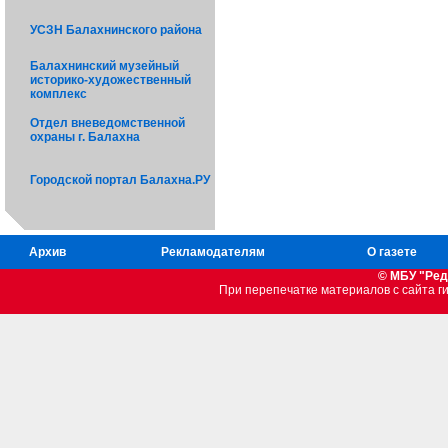
УСЗН Балахнинского района
Балахнинский музейный
историко-художественный
комплекс
Отдел вневедомственной
охраны г. Балахна
Городской портал Балахна.РУ
Архив
Рекламодателям
О газете
© МБУ "Ред
При перепечатке материалов c сайта 