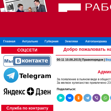
Главная
Актуально
Губерния
Земляки
Автопанорама
Добро пожаловать на
СОЦСЕТИ
00:11 10.08.2015| Правопорядок |
Вер
Админ
За появление в пьяном виде в общес
За мелкое хулиганство привлечено 23
Поделиться:
Служба по контракту