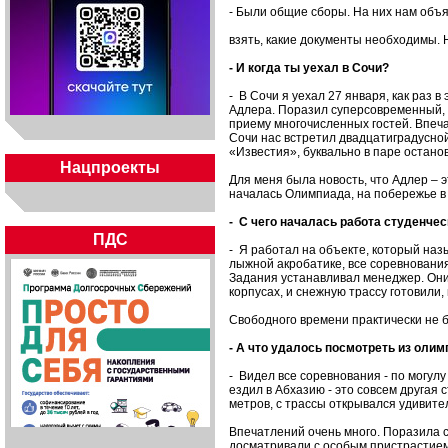
- Были общие сборы. На них нам объя
взять, какие документы необходимы.
- И когда ты уехал в Сочи?
- В Сочи я уехал 27 января, как раз 
Адлера. Поразил суперсовременный, 
приему многочисленных гостей. Впеч
Сочи нас встретил двадцатиградусно
«Известия», буквально в паре останов
Нацпроекты
Для меня была новость, что Адлер – э
началась Олимпиада, на побережье в
- С чего началась работа студенче
ПДС
- Я работал на объекте, который наз
лыжной акробатике, все соревнования
Задания устанавливал менеджер. Они
корпусах, и снежную трассу готовили, 
Свободного времени практически не б
- А что удалось посмотреть из оли
- Видел все соревнования - по могул
ездил в Абхазию - это совсем другая 
метров, с трассы открывался удивите
Впечатлений очень много. Поразила с
досматривали с особым пристрастием