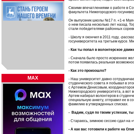
Своими впечатлениями о работе в Со
факультета Нижегородского госунивер
Он выпускник школы №17 п. «1-е Мая»
о нем писала несколько лет назад. То
стали победителями районных сорев
- Школу я окончил в 2011 году, -расс
госуниверситета на третьем курсе. М
- Как ты попал в волонтерское движ
- Сначала было просто искреннее жел
потом появилась реальная возможност
- Как это произошло?
MAX
- Наш университет давно сотрудничае
студенческого совета я побывал в эт
с Артемом Денисовым, координатором
Нижегородского университета, а вот в
Артем набирал волонтеров в студенч
специальную анкету, отправил ее в с
фамилию в утвержденных списках.
- Вадим, судя по твоим успехам, т
- Стараюсь, зимнюю сессию сдал на «
- А как вас готовили к работе на Ол