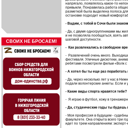
напрягало, появлялось какое-то непо
привыкли. Понравилась работа общес
разметкой была выделена полоса для 
остановке подходит новый комфортаб
- Вадим, с тобой в Сочи были знак
- Да, с двумя одногруппниками мы жи
и не позволяла пообщаться, взять ав
шаговой доступности.
СВОИХ НЕ БРОСАЕМ!
- Как развлекались в свободное вр
- Развлечений очень много. Выходишь 
фестиваля. Уличные дискотеки, аним
ребятами посмотрели фильм «Волк с 
- А хотел бы ты еще раз поработат
- Да, через несколько лет у нас в Ни
подали волонтерские анкеты. Если и 
- Какие виды спорта нравятся тебе?
- Я играю в футбол, хожу в тренажер
- Да, студенческие годы ты будешь
- Моя профессия в будущем - судебн
факультете. Она открыта всего три г
идет по трем направлениям: эксперт-