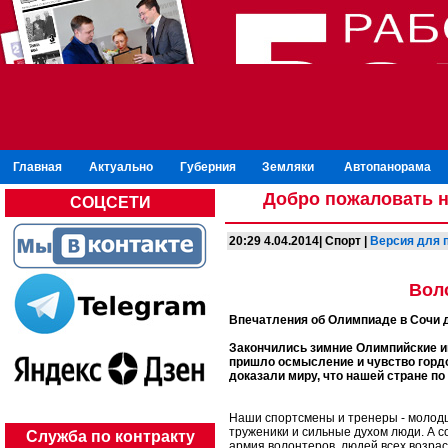
Главная
Актуально
Губерния
Земляки
Автопанорама
Добро пожаловать н
СОЦСЕТИ
20:29 4.04.2014| Спорт |
Версия для 
Вол
Впечатления об Олимпиаде в Сочи 
Закончились зимние Олимпийские иг
пришло осмысление и чувство гордо
доказали миру, что нашей стране п
Наши спортсмены и тренеры - молодц
труженики и сильные духом люди. А 
Служба по контракту
армия волонтеров, людей всех возрас