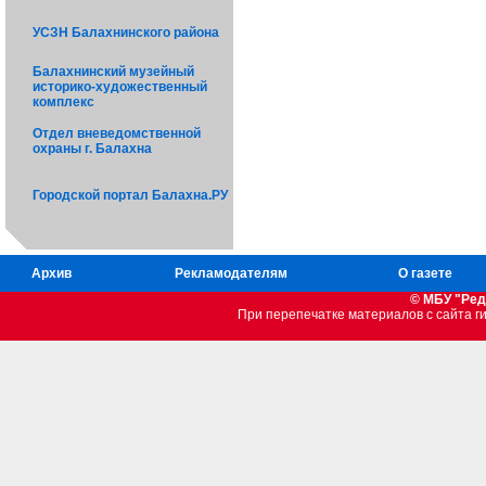
УСЗН Балахнинского района
Балахнинский музейный
историко-художественный
комплекс
Отдел вневедомственной
охраны г. Балахна
Городской портал Балахна.РУ
Архив
Рекламодателям
О газете
© МБУ "Ред
При перепечатке материалов c сайта 