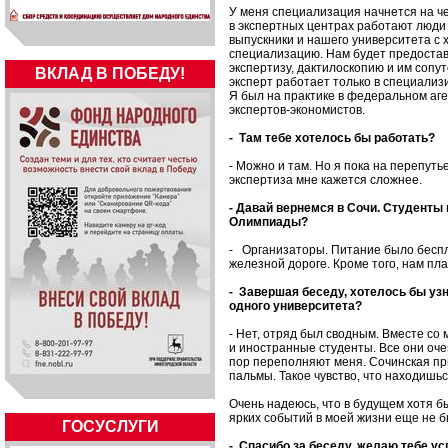
У меня специализация начнется на ч
в экспертных центрах работают люди 
выпускники и нашего университета с 
специализацию. Нам будет предостав
экспертизу, дактилоскопию и им соп
ВКЛАД В ПОБЕДУ!
эксперт работает только в специали
Я был на практике в федеральном аг
экспертов-экономистов.
- Там тебе хотелось бы работать?
- Можно и там. Но я пока на перепут
экспертиза мне кажется сложнее.
- Давай вернемся в Сочи. Студенты 
Олимпиады?
- Организаторы. Питание было беспла
железной дороге. Кроме того, нам пл
- Завершая беседу, хотелось бы узн
одного университета?
- Нет, отряд был сводным. Вместе со
и иностранные студенты. Все они оч
пор переполняют меня. Сочинская при
пальмы. Такое чувство, что находишься
Очень надеюсь, что в будущем хотя б
ярких событий в моей жизни еще не б
ГОСУСЛУГИ
- Спасибо за беседу, желаю тебе ус