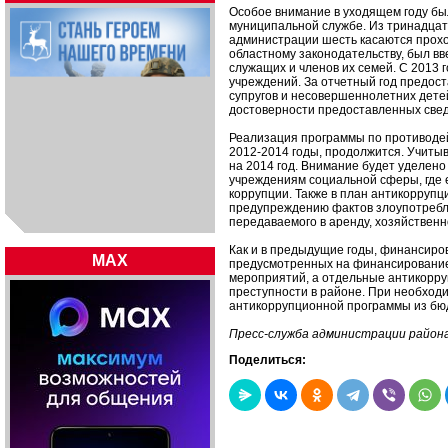
Особое внимание в уходящем году б
муниципальной службе. Из тринадца
администрации шесть касаются прох
областному законодательству, был в
служащих и членов их семей. С 2013
учреждений. За отчетный год предост
супругов и несовершеннолетних дете
достоверности предоставленных све
Реализация программы по противодей
2012-2014 годы, продолжится. Учиты
на 2014 год. Внимание будет уделено
учреждениям социальной сферы, где 
коррупции. Также в план антикорруп
предупреждению фактов злоупотребл
передаваемого в аренду, хозяйствен
Как и в предыдущие годы, финансиров
MAX
предусмотренных на финансирование
мероприятий, а отдельные антикорр
преступности в районе. При необход
антикоррупционной программы из бю
Пресс-служба администрации район
Поделиться: