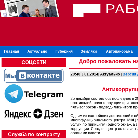
Главная
Актуально
Губерния
Земляки
Автопанорама
Добро пожаловать на
СОЦСЕТИ
20:40 3.01.2014| Актуально |
Версия 
Антикоррупц
25 декабря состоялось последнее в 2
противодействию коррупции при глав
пять вопросов - подводились итоги п
Одним из важнейших достижений в об
многофункционального центра. МФЦ 
услуги по принципу «одного окна», а 
коррупции. Сегодня центр оказывает 
органами власти.
Служба по контракту