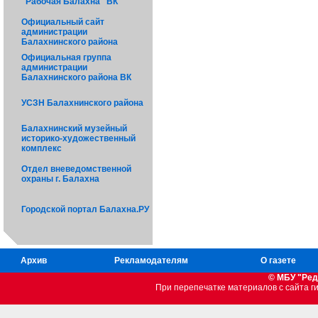
"Рабочая Балахна" ВК
Официальный сайт
администрации
Балахнинского района
Официальная группа
администрации
Балахнинского района ВК
УСЗН Балахнинского района
Балахнинский музейный
историко-художественный
комплекс
Отдел вневедомственной
охраны г. Балахна
Городской портал Балахна.РУ
Архив
Рекламодателям
О газете
© МБУ "Ред
При перепечатке материалов c сайта 