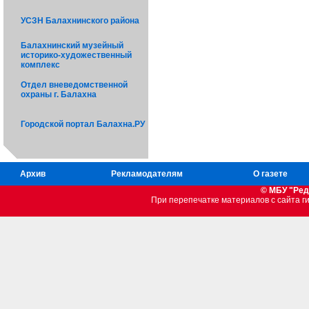
УСЗН Балахнинского района
Балахнинский музейный
историко-художественный
комплекс
Отдел вневедомственной
охраны г. Балахна
Городской портал Балахна.РУ
Архив
Рекламодателям
О газете
© МБУ "Ред
При перепечатке материалов c сайта 