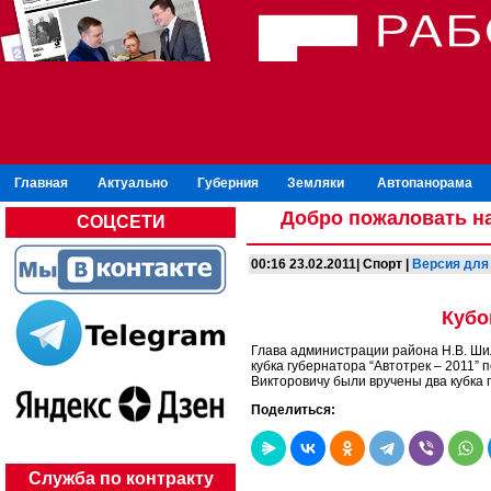
Главная
Актуально
Губерния
Земляки
Автопанорама
Добро пожаловать на
СОЦСЕТИ
00:16 23.02.2011| Спорт |
Версия для
Кубо
Глава администрации района Н.В. Ши
кубка губернатора “Автотрек – 2011”
Викторовичу были вручены два кубка 
Поделиться:
Служба по контракту