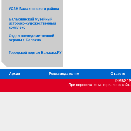
УСЗН Балахнинского района
Балахнинский музейный
историко-художественный
комплекс
Отдел вневедомственной
охраны г. Балахна
Городской портал Балахна.РУ
Архив
Рекламодателям
О газете
© МБУ "Р
При перепечатке материалов c сайт