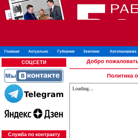
Главная
Актуально
Губерния
Земляки
Автопанорама
Добро пожаловать
СОЦСЕТИ
Политика 
Служба по контракту