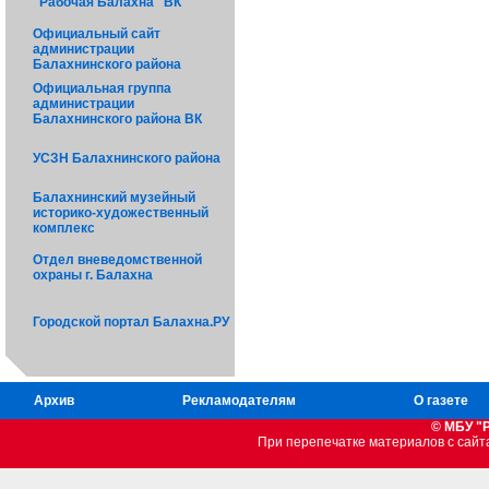
"Рабочая Балахна" ВК
Официальный сайт
администрации
Балахнинского района
Официальная группа
администрации
Балахнинского района ВК
УСЗН Балахнинского района
Балахнинский музейный
историко-художественный
комплекс
Отдел вневедомственной
охраны г. Балахна
Городской портал Балахна.РУ
Архив
Рекламодателям
О газете
© МБУ "
При перепечатке материалов c сайт