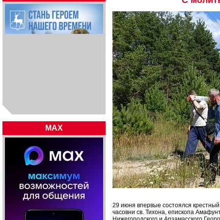
С молит
MAX
29 июня впервые состоялся крестный х
часовни св. Тихона, епископа Амафун
Нижегородского и Арзамасского Георг