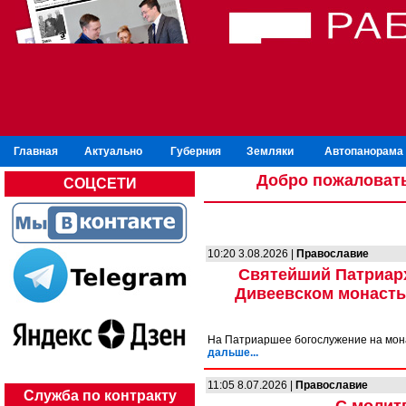
Главная
Актуально
Губерния
Земляки
Автопанорама
Добро пожаловать
СОЦСЕТИ
10:20 3.08.2026 |
Православие
Святейший Патриар
Дивеевском монасты
На Патриаршее богослужение на мон
дальше...
11:05 8.07.2026 |
Православие
Служба по контракту