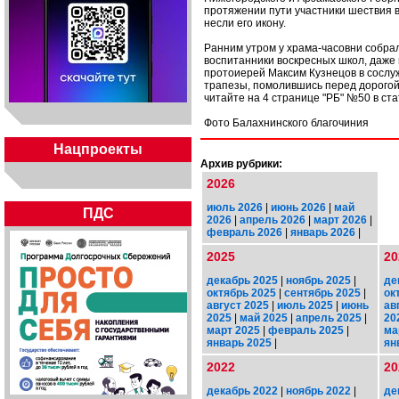
протяжении пути участники шествия в
несли его икону.
Ранним утром у храма-часовни собрал
воспитанники воскресных школ, даже
протоиерей Максим Кузнецов в сослу
трапезы, помолившись перед дорогой,
читайте на 4 странице "РБ" №50 в ста
Фото Балахнинского благочиния
Нацпроекты
Архив рубрики:
2026
июль 2026
|
июнь 2026
|
май
ПДС
2026
|
апрель 2026
|
март 2026
|
февраль 2026
|
январь 2026
|
2025
20
декабрь 2025
|
ноябрь 2025
|
де
октябрь 2025
|
сентябрь 2025
|
ок
август 2025
|
июль 2025
|
июнь
ав
2025
|
май 2025
|
апрель 2025
|
20
март 2025
|
февраль 2025
|
ма
январь 2025
|
ян
2022
20
декабрь 2022
|
ноябрь 2022
|
де