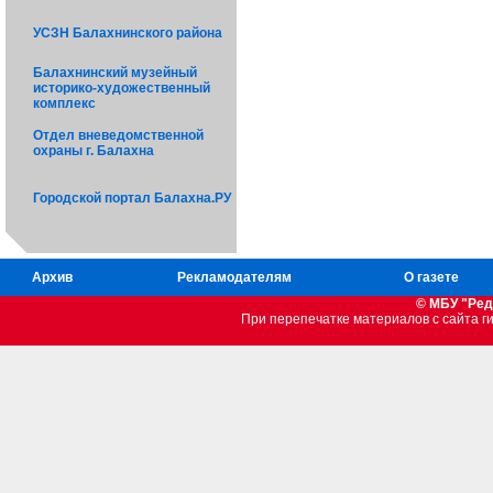
УСЗН Балахнинского района
Балахнинский музейный
историко-художественный
комплекс
Отдел вневедомственной
охраны г. Балахна
Городской портал Балахна.РУ
Архив
Рекламодателям
О газете
© МБУ "Ред
При перепечатке материалов c сайта 