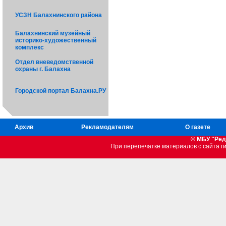
УСЗН Балахнинского района
Балахнинский музейный
историко-художественный
комплекс
Отдел вневедомственной
охраны г. Балахна
Городской портал Балахна.РУ
Архив
Рекламодателям
О газете
© МБУ "Ред
При перепечатке материалов c сайта 