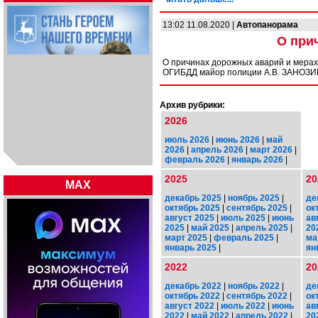
13:02 11.08.2020 |
Автопанорама
О при
О причинах дорожных аварий и мерах
ОГИБДД майор полиции А.В. ЗАНОЗИ
Архив рубрики:
2026
июль 2026
|
июнь 2026
|
май
2026
|
апрель 2026
|
март 2026
|
февраль 2026
|
январь 2026
|
2025
20
MAX
декабрь 2025
|
ноябрь 2025
|
де
октябрь 2025
|
сентябрь 2025
|
ок
август 2025
|
июль 2025
|
июнь
ав
2025
|
май 2025
|
апрель 2025
|
20
март 2025
|
февраль 2025
|
ма
январь 2025
|
ян
2022
20
декабрь 2022
|
ноябрь 2022
|
де
октябрь 2022
|
сентябрь 2022
|
ок
август 2022
|
июль 2022
|
июнь
ав
2022
|
май 2022
|
апрель 2022
|
20