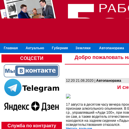
Главная
Актуально
Губерния
Земляки
Автопанорама
Добро пожаловать н
СОЦСЕТИ
12:20 21.08.2020 |
Автопанорама
И сн
17 августа в десятом часу вечера про
признаки алкогольного опьянения. В Б
г.р., управлявший «Ауди 100», при по
он сам, а также водитель отечественн
находился на заднем сидении «Лады»
освидетельствования отказался.
Служба по контракту
Читать дальше...