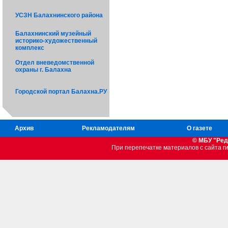
УСЗН Балахнинского района
Балахнинский музейный
историко-художественный
комплекс
Отдел вневедомственной
охраны г. Балахна
Городской портал Балахна.РУ
Архив
Рекламодателям
О газете
© МБУ "Ред
При перепечатке материалов c сайта 