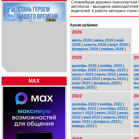
Сложнейшая дорожно-транспортная о
автобусов – вынудила законодателей 
водителей. К работе автошкол стали
Архив рубрики:
2026
июль 2026
|
июнь 2026
|
май
2026
|
апрель 2026
|
март 2026
|
февраль 2026
|
январь 2026
|
2025
20
декабрь 2025
|
ноябрь 2025
|
де
октябрь 2025
|
сентябрь 2025
|
ок
август 2025
|
июль 2025
|
июнь
ав
2025
|
май 2025
|
апрель 2025
|
20
MAX
март 2025
|
февраль 2025
|
ма
январь 2025
|
ян
2022
20
декабрь 2022
|
ноябрь 2022
|
де
октябрь 2022
|
сентябрь 2022
|
ок
август 2022
|
июль 2022
|
июнь
ав
2022
|
май 2022
|
апрель 2022
|
20
март 2022
|
февраль 2022
|
ма
январь 2022
|
ян
2019
20