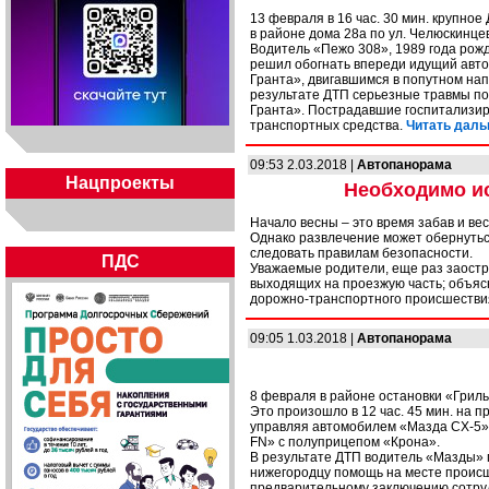
13 февраля в 16 час. 30 мин. крупн
в районе дома 28а по ул. Челюскинцев
Водитель «Пежо 308», 1989 года рож
решил обогнать впереди идущий авто
Гранта», двигавшимся в попутном на
результате ДТП серьезные травмы по
Гранта». Пострадавшие госпитализи
транспортных средства.
Читать дальш
09:53 2.03.2018 |
Автопанорама
Нацпроекты
Необходимо и
Начало весны – это время забав и вес
Однако развлечение может обернутьс
следовать правилам безопасности.
ПДС
Уважаемые родители, еще раз заостри
выходящих на проезжую часть; объясни
дорожно-транспортного происшестви
09:05 1.03.2018 |
Автопанорама
8 февраля в районе остановки «Гриль
Это произошло в 12 час. 45 мин. на пр
управляя автомобилем «Мазда CX-5»
FN» с полуприцепом «Крона».
В результате ДТП водитель «Мазды» 
нижегородцу помощь на месте происше
предварительному заключению сотруд