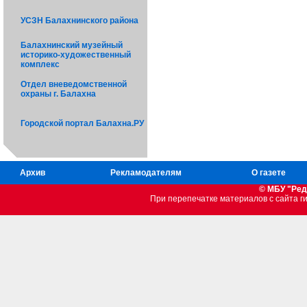
УСЗН Балахнинского района
Балахнинский музейный
историко-художественный
комплекс
Отдел вневедомственной
охраны г. Балахна
Городской портал Балахна.РУ
Архив
Рекламодателям
О газете
© МБУ "Ред
При перепечатке материалов c сайта 