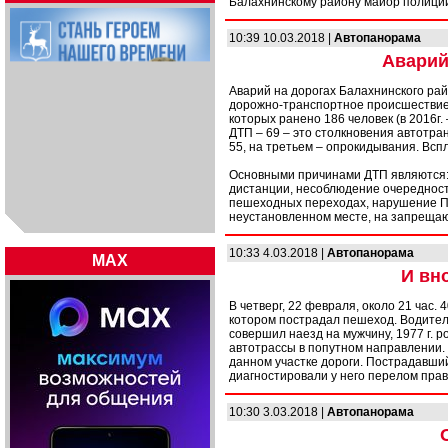
Балахнинскому району майор полиц
10:39 10.03.2018 |
Автопанорама
Аварий
Аварий на дорогах Балахнинского рай
дорожно-транспортное происшествие с
которых ранено 186 человек (в 2016г. 
ДТП – 69 – это столкновения автотра
55, на третьем – опрокидывания. Всп
Основными причинами ДТП являются: 
дистанции, несоблюдение очереднос
пешеходных переходах, нарушение П
неустановленном месте, на запреща
10:33 4.03.2018 |
Автопанорама
MAX
И вн
В четверг, 22 февраля, около 21 час.
котором пострадал пешеход. Водитель
совершил наезд на мужчину, 1977 г. 
автотрассы в попутном направлении.
данном участке дороги. Пострадавши
диагностировали у него перелом пра
10:30 3.03.2018 |
Автопанорама