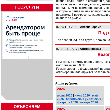
пьяной езды нашли. К сожалению, да
останавливают. А еще двоих водите
ГОСУСЛУГИ
понедельник во время профилактичес
а второй – ранее лишен прав управле
прежнему. В воскресенье задержали 
пьяного за рулем.
07:24 1.11.2017 |
Автопанорама
Под 
Три аварии, одна за другой, произош
07:11 1.11.2017 |
Автопанорама
Безоп
Ремонтные работы на региональных и
выполнены на 100%.
Ремонт дорог по федеральной програ
агломерации планируется завершить 
Архив рубрики:
2026
июль 2026
|
июнь 2026
|
май
2026
|
апрель 2026
|
март 2026
|
февраль 2026
|
январь 2026
|
ОБЪЯСНЯЕМ
2025
20