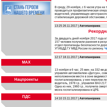
В среду, 29 ноября, с 6 часов утра 
проводиться профилактическая опер
водителей, управляющих автотранспо
стабилизация дорожной обстановки, 
13:25 26.11.2017 |
Автопанорама
Рекордн
За двадцать дней ноября 2017 года 
157 человек получили ранения в резу
отдел пропаганды безопасности дор
УГИБДД ГУ МВД России по региону.
Ч
12:17 18.11.2017 |
Автопанорама
MAX
13 ноября в 6 час. 25 мин. на 332 км 
управляя автомобилем «Датсун», сов
неположенном месте в зоне видимост
Нацпроекты
госпитализирована, у нее перелом лево
водитель, 1978 г.р., управляя ВАЗ 21
Одна из них, 1960 г.р., получила сме
мозга госпитализирована в ЦРБ.
ПДС
14:10 15.11.2017 |
Автопанорама