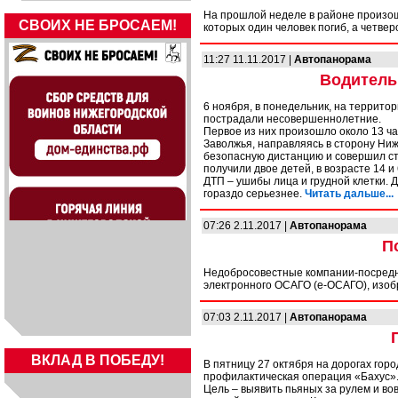
На прошлой неделе в районе произош
СВОИХ НЕ БРОСАЕМ!
которых один человек погиб, а четве
11:27 11.11.2017 |
Автопанорама
Водитель
6 ноября, в понедельник, на террито
пострадали несовершеннолетние.
Первое из них произошло около 13 ча
Заволжья, направляясь в сторону Ни
безопасную дистанцию и совершил ст
получили двое детей, в возрасте 14 
ДТП – ушибы лица и грудной клетки. 
гораздо серьезнее.
Читать дальше...
07:26 2.11.2017 |
Автопанорама
П
Недобросовестные компании-посредн
электронного ОСАГО (е-ОСАГО), изо
07:03 2.11.2017 |
Автопанорама
ВКЛАД В ПОБЕДУ!
В пятницу 27 октября на дорогах го
профилактическая операция «Бахус»
Цель – выявить пьяных за рулем и во