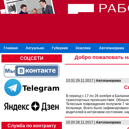
Главная
Актуально
Губерния
Земляки
Автопанорама
Добро пожаловать н
СОЦСЕТИ
13:31 29.11.2017 |
Автопанорама
С
В период с 17 по 26 ноября в Балахн
транспортных происшествия. Обошлос
Телесные повреждения получили 7 че
больнице. Всего было зафиксировано
водителей в нетрезвом состоянии, на
10:20 28.11.2017 |
Автопанорама
Служба по контракту