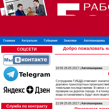
Главная
Актуально
Губерния
Земляки
Автопанорама
Добро пожаловать н
СОЦСЕТИ
10:56 28.05.2017 |
Автопанорама
Сотрудники ГИБДД отмечают значител
дорожно-транспортных происшествий 
тяжелыми последствиями. В связи с 
проверки на дорогах города. А в поне
когда останавливать будут всех води
21:09 25.05.2017 |
Автопанорама
Служба по контракту