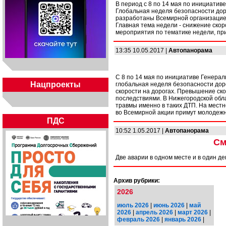
В период с 8 по 14 мая по инициати
Глобальная неделя безопасности до
разработаны Всемирной организацие
Главная тема недели - снижение скоро
мероприятия по тематике недели, пр
13:35 10.05.2017 |
Автопанорама
С 8 по 14 мая по инициативе Генера
Нацпроекты
глобальная неделя безопасности дор
скорости на дорогах. Превышение ск
последствиями. В Нижегородской обл
травмы именно в таких ДТП. На местн
во Всемирной акции примут молодежн
ПДС
10:52 1.05.2017 |
Автопанорама
См
Две аварии в одном месте и в один де
Архив рубрики:
2026
июль 2026
|
июнь 2026
|
май
2026
|
апрель 2026
|
март 2026
|
февраль 2026
|
январь 2026
|