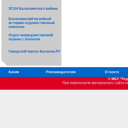
УСЗН Балахнинского района
Балахнинский музейный
историко-художественный
комплекс
Отдел вневедомственной
охраны г. Балахна
Городской портал Балахна.РУ
Архив
Рекламодателям
О газете
© МБУ "Ред
При перепечатке материалов c сайта 