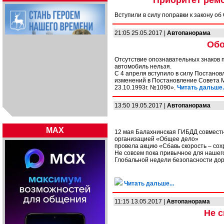
Приоритет рем
Вступили в силу поправки к закону о
21:05 25.05.2017 |
Автопанорама
Обо
Отсутствие опознавательных знаков п
автомобиль нельзя.
С 4 апреля вступило в силу Постанов
изменений в Постановление Совета М
23.10.1993г. №1090».
Читать дальше..
13:50 19.05.2017 |
Автопанорама
MAX
12 мая Балахнинская ГИБДД совместн
организацией «Общее дело»
провела акцию «Сбавь скорость – сох
Не совсем пока привычное для нашег
Глобальной недели безопасности до
Читать дальше...
11:15 13.05.2017 |
Автопанорама
Не с