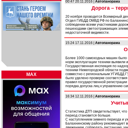
00:47 20.11.2016 |
Автопанорама
Дорога – тер
20 ноября проводится Всемирный ден
Отдел ГИБДД ОМВД РФ по Балахнинск
соблюдении всеми участниками доро
пешеходами светоотражающих элемент
недостаточной видимости.
15:24 17.11.2016 |
Автопанорама
О
Более 1000 самоходных машин было п
норм эксплуатации техники выявили 
Государственная инспекция по надзо
техники Нижегородской области подв
MAX
совместно с региональным УГИБДД Г
было уделено проверке соответствия
правил государственной регистрации
порядка допуска лиц к управлению 
16:34 12.11.2016 |
Автопанорама
Учиты
Статистика ДТП свидетельствует, чт
период становится больше.
С наступлением зимнего периода и 
Балахнинскому району рекомендует в
движением, соблюдать дистанцию, уч