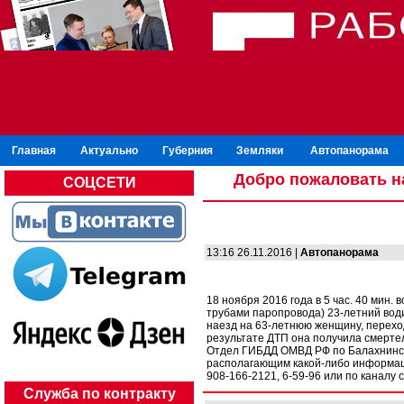
Главная
Актуально
Губерния
Земляки
Автопанорама
Добро пожаловать н
СОЦСЕТИ
13:16 26.11.2016 |
Автопанорама
18 ноября 2016 года в 5 час. 40 мин. 
трубами паропровода) 23-летний вод
наезд на 63-летнюю женщину, перехо
результате ДТП она получила смерте
Отдел ГИБДД ОМВД РФ по Балахнинск
располагающим какой-либо информац
908-166-2121, 6-59-96 или по каналу
Служба по контракту