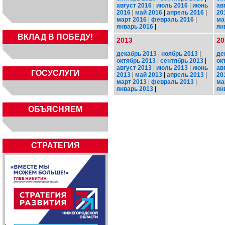
август 2016
|
июль 2016
|
июнь
ав
2016
|
май 2016
|
апрель 2016
|
20
март 2016
|
февраль 2016
|
ма
январь 2016
|
ян
ВКЛАД В ПОБЕДУ!
2013
20
декабрь 2013
|
ноябрь 2013
|
де
октябрь 2013
|
сентябрь 2013
|
ок
август 2013
|
июль 2013
|
июнь
ав
ГОСУСЛУГИ
2013
|
май 2013
|
апрель 2013
|
20
март 2013
|
февраль 2013
|
ма
январь 2013
|
ян
ОБЪЯСНЯЕМ
СТРАТЕГИЯ