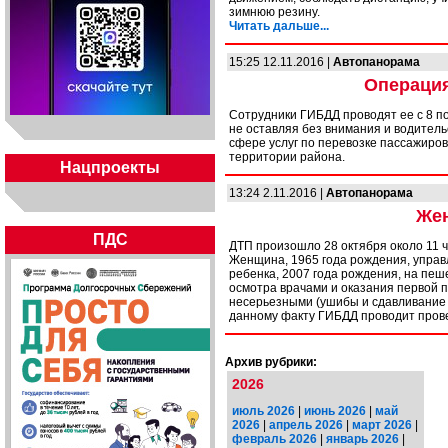
зимнюю резину.
Читать дальше...
15:25 12.11.2016 |
Автопанорама
Операция
Сотрудники ГИБДД проводят ее с 8 по
не оставляя без внимания и водител
сфере услуг по перевозке пассажиров
территории района.
Нацпроекты
13:24 2.11.2016 |
Автопанорама
Жен
ПДС
ДТП произошло 28 октября около 11 ча
Женщина, 1965 года рождения, упра
ребенка, 2007 года рождения, на пеш
осмотра врачами и оказания первой п
несерьезными (ушибы и сдавливание н
данному факту ГИБДД проводит пров
Архив рубрики:
2026
июль 2026
|
июнь 2026
|
май
2026
|
апрель 2026
|
март 2026
|
февраль 2026
|
январь 2026
|