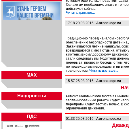
которым еще только предстоит сдават
Однако им необходимо знать и те но
действуют сейчас.
Читать дальше...
17:18 29.08.2016 |
Автопанорама
Традиционно перед началом нового у
обеспечению безопасности детей на 
Заканчиваются летние каникулы, совс
возвращаются с мест отдыха, отвыкну
к интенсивному дорожному движению,
стали следовать им. Родители должны
перерыва, провести беседы о том, чт
по пешеходным переходам, и ни в кое
транспортом.
Читать дальше...
MAX
15:57 25.08.2016 |
Автопанорама
На
Нацпроекты
Ремонт Канавинского моста в Нижнем
запланированные работы будет напра
переправы будет вестись ночью. В с
ограничения движения.
ПДС
01:33 25.08.2016 |
Автопанорама
Дважд