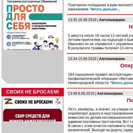
Повторное попадание в руки инспект
наказанием.
Читать дальше...
13:35 16.08.2016 |
Автопанорама
Н
5 августа около 18 часов 12-летний у
летним приятелем, на подъезде к быв
Иваново) он не справился с управлени
В результате травмы получил 13-летн
13:34 15.08.2016 |
Автопанорама
Опер
184 нарушения правил эксплуатации 
профилактической операции «Мотове
Нижегородской области.
Читать дальш
СВОИХ НЕ БРОСАЕМ!
13:48 6.08.2016 |
Автопанорама
По
Лето, каникулы, а значит, на улицах г
перебегают дорогу в неустановленном
комиссию по делам несовершеннолетн
административных протоколов. Вот т
В связи с этим хочется напомнить под
развлечений. Выходя на дорогу, садяс