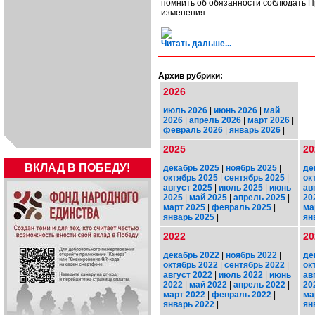
помнить об обязанности соблюдать П
изменения.
Читать дальше...
Архив рубрики:
2026
июль 2026
|
июнь 2026
|
май
2026
|
апрель 2026
|
март 2026
|
февраль 2026
|
январь 2026
|
2025
20
ВКЛАД В ПОБЕДУ!
декабрь 2025
|
ноябрь 2025
|
де
октябрь 2025
|
сентябрь 2025
|
ок
август 2025
|
июль 2025
|
июнь
ав
2025
|
май 2025
|
апрель 2025
|
20
март 2025
|
февраль 2025
|
ма
январь 2025
|
ян
2022
20
декабрь 2022
|
ноябрь 2022
|
де
октябрь 2022
|
сентябрь 2022
|
ок
август 2022
|
июль 2022
|
июнь
ав
2022
|
май 2022
|
апрель 2022
|
20
март 2022
|
февраль 2022
|
ма
январь 2022
|
ян