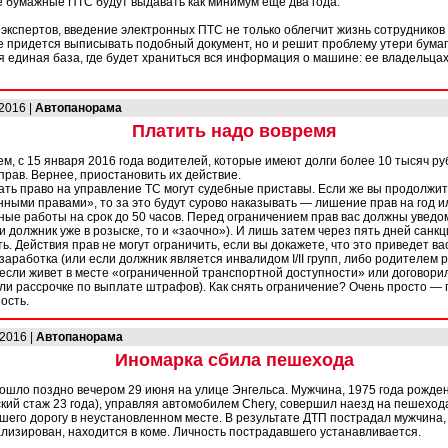
 бумажные ПТС будут выдавать как минимум еще два года.
 экспертов, введение электронных ПТС не только облегчит жизнь сотрудников
 придется выписывать подобный документ, но и решит проблему утери бумаги
 единая база, где будет храниться вся информация о машине: ее владельцах
.2016 |
Автопанорама
Платить надо вовремя
, с 15 января 2016 года водителей, которые имеют долги более 10 тысяч руб
рав. Вернее, приостановить их действие.
ать право на управление ТС могут судебные приставы. Если же вы продолжит
нными правами», то за это будут сурово наказывать — лишение прав на год и
ные работы на срок до 50 часов. Перед ограничением прав вас должны уведо
и должник уже в розыске, то и «заочно»). И лишь затем через пять дней санкц
ь. Действия прав не могут ограничить, если вы докажете, что это приведет в
заработка (или если должник является инвалидом I/II групп, либо родителем 
 если живет в месте «ограниченной транспортной доступности» или договори
ли рассрочке по выплате штрафов). Как снять ограничение? Очень просто — 
ость.
.2016 |
Автопанорама
Иномарка сбила пешехода
ошло поздно вечером 29 июня на улице Энгельса. Мужчина, 1975 года рожде
кий стаж 23 года), управляя автомобилем Chery, совершил наезд на пешеход
его дорогу в неустановленном месте. В результате ДТП пострадал мужчина, 
лизирован, находится в коме. Личность пострадавшего устанавливается.