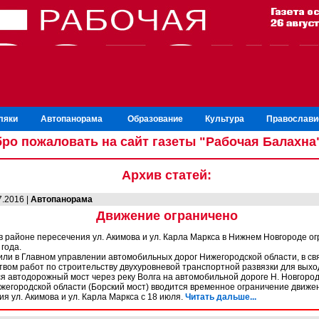
ляки
Автопанорама
Образование
Культура
Православи
ро пожаловать на сайт газеты "Рабочая Балахна
Архив статей:
7.2016 |
Автопанорама
Движение ограничено
 районе пересечения ул. Акимова и ул. Карла Маркса в Нижнем Новгороде ог
года.
или в Главном управлении автомобильных дорог Нижегородской области, в св
твом работ по строительству двухуровневой транспортной развязки для выхо
я автодорожный мост через реку Волга на автомобильной дороге Н. Новгород
ижегородской области (Борский мост) вводится временное ограничение движе
я ул. Акимова и ул. Карла Маркса с 18 июля.
Читать дальше...