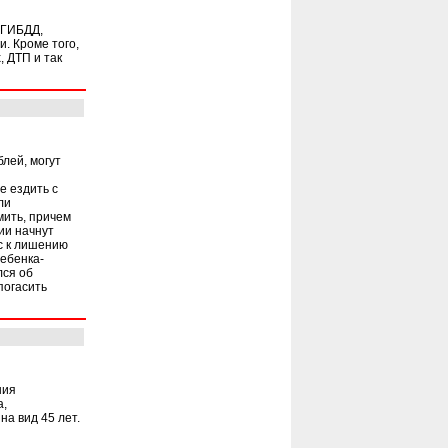
 ГИБДД,
. Кроме того,
, ДТП и так
лей, могут
е ездить с
ли
мить, причем
ии начнут
ас к лишению
ребенка-
лся об
погасить
ния
а,
на вид 45 лет.