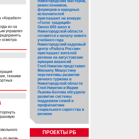
Нижегородских мастеров,
ремесленников,
фермеров и народных
исполнителей
а «Корабел»
приглашают на конкурс
«Голос традиций»
огда из-за
Около 800 школ в
рым управлял
Нижегородской области
предпринять
готовятся к началу нового
е осмотра
учебного года
Нижегородский кадровый
центр «Работа России»
приглашает жителей
региона на августовские
ярмарки вакансий
Глеб Никитин представил
Михаилу Мишустину
перация
перспективы развития
ия, техники
речного туризма в
портных
Нижегородской области
Глеб Никитин и Мария
Львова-Белова обсудили
развитие системы
поддержки семей и
й
профилактики
социального сиротства в
торгнуть
регионе
траховую
овольного
ПРОЕКТЫ РБ
ь по вновь