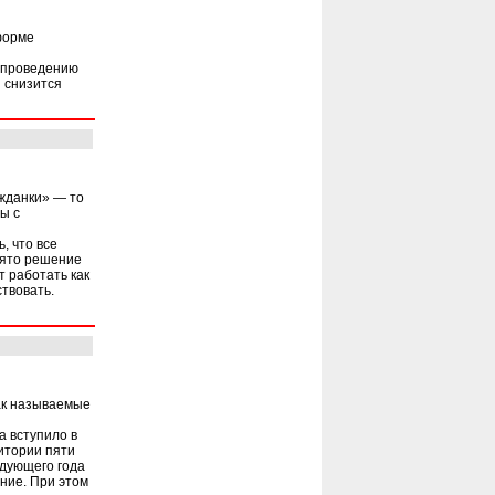
еформе
о проведению
и снизится
жданки» — то
ы с
, что все
нято решение
т работать как
твовать.
так называемые
а вступило в
итории пяти
едующего года
ние. При этом