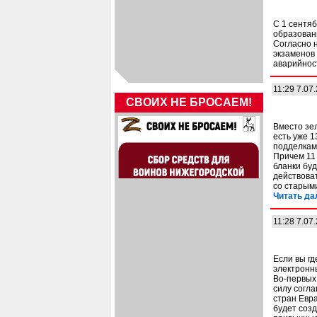
С 1 сентяб
образовани
Согласно 
экзаменов
аварийнос
11:29 7.07
СВОИХ НЕ БРОСАЕМ!
Вместо зе
есть уже 1
подделкам
Причем 11
бланки бу
действоват
со старым
Читать да
11:28 7.07
Если вы гд
электронн
Во-первых,
силу согл
стран Евра
будет соз