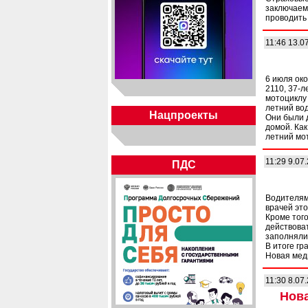
заключаем
проводить
11:46 13.0
6 июля ок
2110, 37-
мотоциклу 
летний вод
Нацпроекты
Они были 
домой. Ка
летний мо
11:29 9.07
ПДС
Водителям 
врачей эт
Кроме того
действоват
заполнялис
В итоге гр
Новая мед
11:30 8.07
Нова