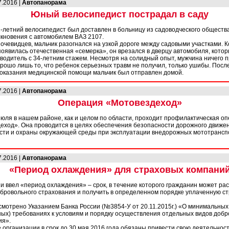
7.2016 |
Автопанорама
Юный велосипедист пострадал в саду
1-летний велосипедист был доставлен в больницу из садоводческого обществ
лкновения с автомобилем ВАЗ 2107.
очевидцев, мальчик разогнался на узкой дороге между садовыми участками. К
появилась отечественная «семерка», он врезался в дверцу автомобиля, кото
 водитель с 34-летним стажем. Несмотря на солидный опыт, мужчина ничего 
орошо лишь то, что ребенок серьезных травм не получил, только ушибы. Посл
 оказания медицинской помощи мальчик был отправлен домой.
7.2016 |
Автопанорама
Операция «Мотовездеход»
июля в нашем районе, как и целом по области, проходит профилактическая о
еход». Она проводится в целях обеспечения безопасности дорожного движен
сти и охраны окружающей среды при эксплуатации внедорожных мототранс
7.2016 |
Автопанорама
«Период охлаждения» для страховых компани
и ввел «период охлаждения» – срок, в течение которого гражданин может рас
обровольного страхования и получить в определенном порядке уплаченную с
смотрено Указанием Банка России (№3854-У от 20.11.2015г.) «О минимальных
ных) требованиях к условиям и порядку осуществления отдельных видов добр
ия».
организации в срок до 30 мая 2016 года обязаны привести свою деятельност