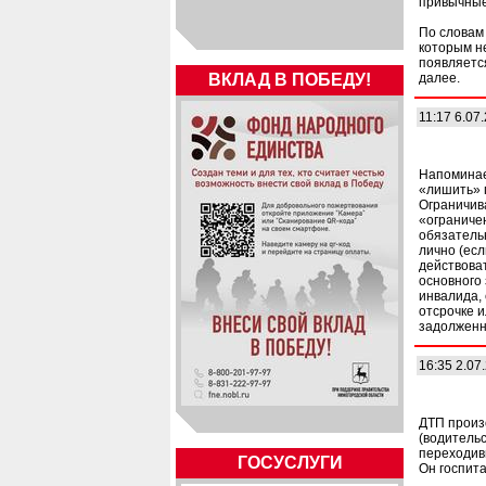
привычные
По словам
которым не
появляется
ВКЛАД В ПОБЕДУ!
далее.
11:17 6.07
Напоминаем
«лишить» п
Ограничив
«ограниче
обязатель
лично (есл
действоват
основного 
инвалида,
отсрочке и
задолженн
16:35 2.07
ДТП произ
(водительс
переходивш
ГОСУСЛУГИ
Он госпита