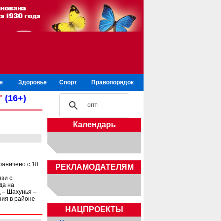
е
Здоровье
Спорт
Правопорядок
"
(16+)
Календарь
раничено с 18
РЕКЛАМОДАТЕЛЯМ
язи с
да на
 – Шахунья –
ния в районе
НАЦПРОЕКТЫ