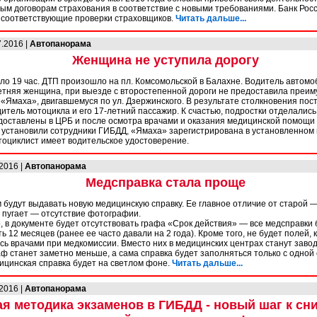
ым договорам страхования в соответствие с новыми требованиями. Банк Рос
 соответствующие проверки страховщиков.
Читать дальше...
7.2016 |
Автопанорама
Женщина не уступила дорогу
оло 19 час. ДТП произошло на пл. Комсомольской в Балахне. Водитель автом
летняя женщина, при выезде с второстепенной дороги не предоставила преи
«Ямаха», двигавшемуся по ул. Дзержинского. В результате столкновения пос
итель мотоцикла и его 17-летний пассажир. К счастью, подростки отделалис
доставлены в ЦРБ и после осмотра врачами и оказания медицинской помощ
к установили сотрудники ГИБДД, «Ямаха» зарегистрирована в установленном 
тоциклист имеет водительское удостоверение.
.2016 |
Автопанорама
Медсправка стала проще
будут выдавать новую медицинскую справку. Ее главное отличие от старой —
о пугает — отсутствие фотографии.
, в документе будет отсутствовать графа «Срок действия» — все медсправки 
ь 12 месяцев (ранее ее часто давали на 2 года). Кроме того, не будет полей,
ь врачами при медкомиссии. Вместо них в медицинских центрах станут завод
аф станет заметно меньше, а сама справка будет заполняться только с одной
ицинская справка будет на светлом фоне.
Читать дальше...
.2016 |
Автопанорама
я методика экзаменов в ГИБДД - новый шаг к с