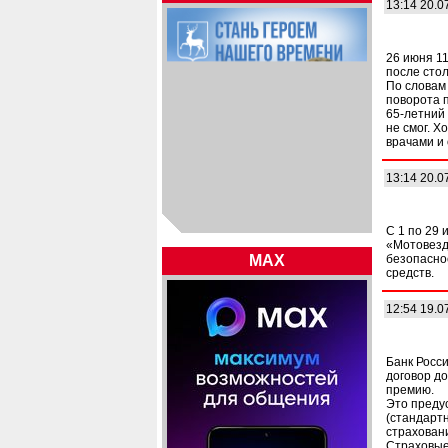
13:14 20.0
26 июня 1
после сто
По словам 
поворота 
65-летний
не смог. Х
врачами и
13:14 20.0
С 1 по 29 
«Мотовезд
MAX
безопасно
средств.
12:54 19.0
Банк Росси
договор д
премию.
Это преду
(стандарт
страхован
Страховые 