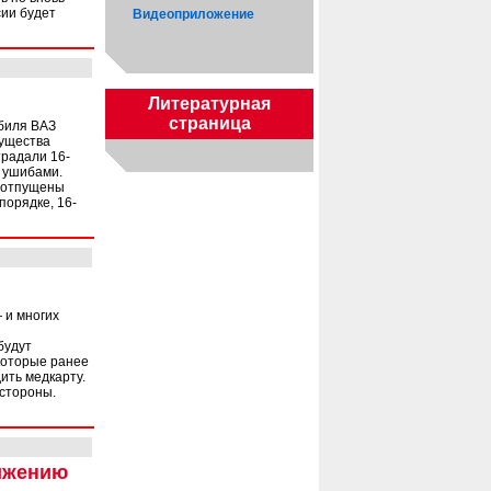
сии будет
Видеоприложение
Литературная
страница
обиля ВАЗ
мущества
традали 16-
ь ушибами.
и отпущены
порядке, 16-
 и многих
будут
 которые ранее
ить медкарту.
 стороны.
нижению