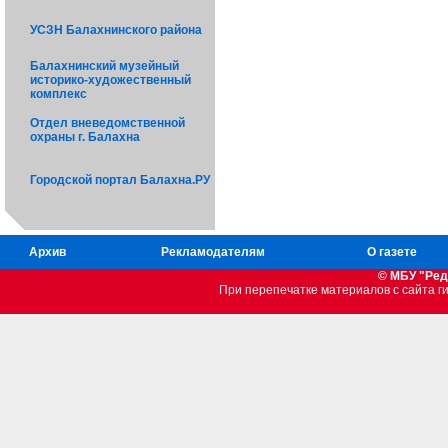
УСЗН Балахнинского района
Балахнинский музейный
историко-художественный
комплекс
Отдел вневедомственной
охраны г. Балахна
Городской портал Балахна.РУ
Архив
Рекламодателям
О газете
© МБУ "Ред
При перепечатке материалов c сайта 