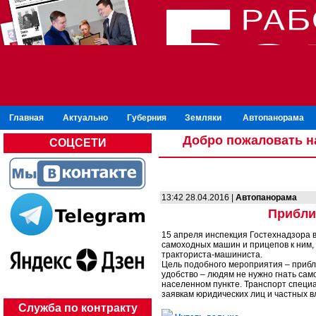
Главная
Актуально
Губерния
Земляки
Автопанорама
Добро пожаловать н
СОЦСЕТИ
13:42 28.04.2016 |
Автопанорама
Прибли
15 апреля инспекция Гостехнадзора 
самоходных машин и прицепов к ним, 
тракториста-машиниста.
Цель подобного мероприятия – прибли
удобство – людям не нужно гнать само
населенном пункте. Транспорт специ
заявкам юридических лиц и частных в
Служба по контракту