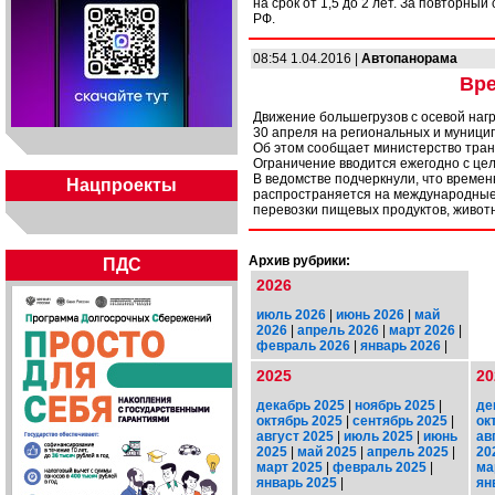
на срок от 1,5 до 2 лет. За повторный 
РФ.
08:54 1.04.2016 |
Автопанорама
Вре
Движение большегрузов с осевой нагр
30 апреля на региональных и муници
Об этом сообщает министерство тран
Ограничение вводится ежегодно с це
В ведомстве подчеркнули, что време
Нацпроекты
распространяется на международные 
перевозки пищевых продуктов, животн
Архив рубрики:
ПДС
2026
июль 2026
|
июнь 2026
|
май
2026
|
апрель 2026
|
март 2026
|
февраль 2026
|
январь 2026
|
2025
20
декабрь 2025
|
ноябрь 2025
|
де
октябрь 2025
|
сентябрь 2025
|
ок
август 2025
|
июль 2025
|
июнь
ав
2025
|
май 2025
|
апрель 2025
|
20
март 2025
|
февраль 2025
|
ма
январь 2025
|
ян