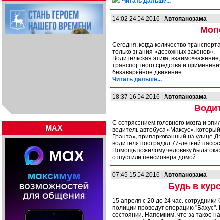
Читать дальше...
14:02 24.04.2016 |
Автопанорама
Моп
Сегодня, когда количество транспорт
только знания «дорожных законов».
Водительская этика, взаимоуважение
транспортного средства и применения
безаварийное движение.
Читать дальше...
18:37 16.04.2016 |
Автопанорама
Водит
С сотрясением головного мозга и эп
MAX
водитель автобуса «Максус», который
Гранта», припаркованный на улице Д
водителя пострадал 77-летний пасса
Помощь пожилому человеку была оказ
отпустили пенсионера домой.
07:45 15.04.2016 |
Автопанорама
Будь в курс
15 апреля с 20 до 24 час. сотрудник
полиции проведут операцию "Бахус". 
состоянии. Напомним, что за такое 