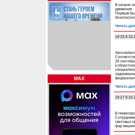
В начале о
движения.
Первым был
безопаснос
Читать дал
19:33 9.10.
Автолюбите
Соответств
26 сентябр
к областно
специализи
задержанны
MAX
федерально
Читать дал
19:27 9.10.
В Нижегоро
Сотрудники
световых п
фар машин