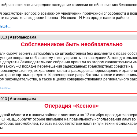
ктября состоялось очередное заседание комиссии по обеспечению безопасн
 рассмотрен вопрос о возможном увеличении пропускной способности и п
ти на участке автодороги Шопша - Иваново - Н.Новгород в нашем районе.
ьше...
2013 |
Автопанорама
Собственником быть необязательно
ли смогут вернуть автомобиль со штрафстоянки без документа о праве собс
ующие поправки к областному закону приняты на заседании Законодательног
я депутаты Законодательного собрания приняли во втором окончательном чт
му закону «О порядке перемещения задержанных транспортных средств на
рованную стоянку, их хранения, оплаты расходов на перемещение и хранени
х транспортных средств». Корректировки разработаны в связи с изменениям
м законодательстве, а также в целях совершенствования регионального зак
ьше...
2013 |
Автопанорама
Операция «Ксенон»
дской области и в нашем районе в частности по 13 октября проводится опер
 ОГИБДД обратят особое внимание на правильность использования ламп во
риборах автомобилей, то есть на соответствие ламп типу и техническим хара
ы.