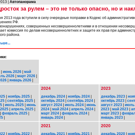
2013 |
Автопанорама
росток за рулем – это не только опасно, но и нак
ря 2013 года вступили в силу очередные поправки в Кодекс об административ
шениях РФ.
вонарушениях, совершенных несовершеннолетними и в отношении несовер
ает комиссия по делам несовершеннолетних и защите их прав при админист
ого района.
ьше...
ики:
|
июнь 2026
|
май
ель 2026
|
март 2026
|
2026
|
январь 2026
|
2024
2023
025
|
ноябрь 2025
|
декабрь 2024
|
ноябрь 2024
|
декабрь 2023
|
ноя
025
|
сентябрь 2025
|
октябрь 2024
|
сентябрь 2024
|
октябрь 2023
|
сен
25
|
июль 2025
|
июнь
август 2024
|
июль 2024
|
июнь
август 2023
|
июль
 2025
|
апрель 2025
|
2024
|
май 2024
|
апрель 2024
|
2023
|
май 2023
|
а
|
февраль 2025
|
март 2024
|
февраль 2024
|
март 2023
|
феврал
25
|
январь 2024
|
январь 2023
|
2021
2020
022
|
ноябрь 2022
|
декабрь 2021
|
ноябрь 2021
|
декабрь 2020
|
ноя