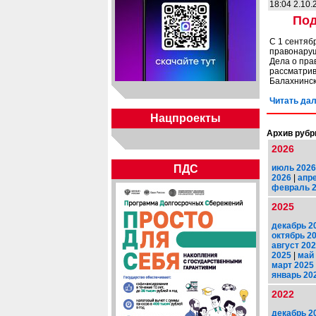
18:04 2.10.
Под
С 1 сентяб
правонару
Дела о пра
рассматрив
Балахнинск
Читать дал
Нацпроекты
Архив рубр
2026
июль 2026
ПДС
2026
|
апр
февраль 
2025
декабрь 2
октябрь 2
август 20
2025
|
май
март 2025
январь 20
2022
декабрь 2