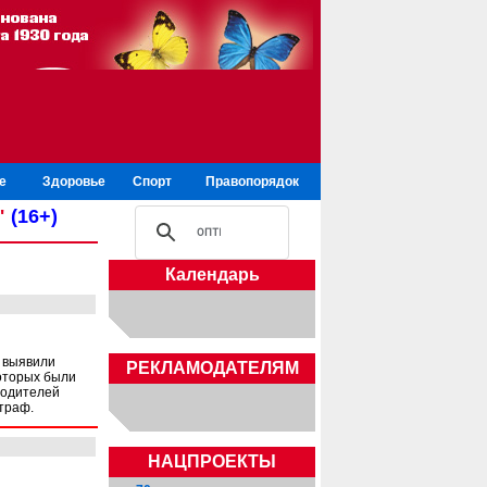
е
Здоровье
Спорт
Правопорядок
"
(16+)
Календарь
 выявили
РЕКЛАМОДАТЕЛЯМ
оторых были
водителей
траф.
НАЦПРОЕКТЫ