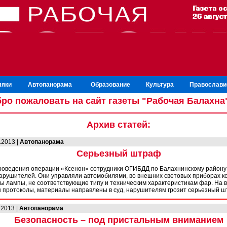
ляки
Автопанорама
Образование
Культура
Православи
ро пожаловать на сайт газеты "Рабочая Балахна
Архив статей:
.2013 |
Автопанорама
Серьезный штраф
роведения операции «Ксенон» сотрудники ОГИБДД по Балахнинскому району
арушителей. Они управляли автомобилями, во внешних световых приборах к
ы лампы, не соответствующие типу и техническим характеристикам фар. На 
 протоколы, материалы направлены в суд, нарушителям грозит серьезный ш
.2013 |
Автопанорама
Безопасность – под пристальным вниманием