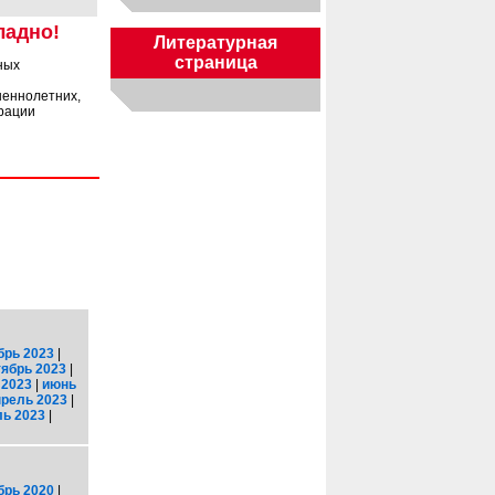
ладно!
Литературная
страница
ных
шеннолетних,
рации
брь 2023
|
тябрь 2023
|
 2023
|
июнь
прель 2023
|
ь 2023
|
брь 2020
|