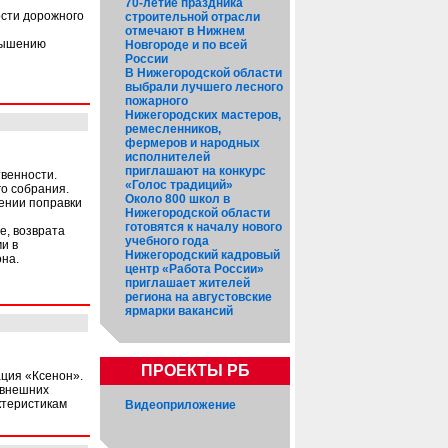
70-летие праздника
ости дорожного
строительной отрасли
отмечают в Нижнем
овышению
Новгороде и по всей
России
В Нижегородской области
выбрали лучшего лесного
пожарного
Нижегородских мастеров,
ремесленников,
фермеров и народных
исполнителей
приглашают на конкурс
твенности.
«Голос традиций»
о собрания.
Около 800 школ в
ении поправки
Нижегородской области
готовятся к началу нового
е, возврата
учебного года
и в
Нижегородский кадровый
она.
центр «Работа России»
приглашает жителей
региона на августовские
ярмарки вакансий
ПРОЕКТЫ РБ
ация «Ксенон».
 внешних
ктеристикам
Видеоприложение