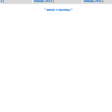
13
|
январь 2012
|
январь 2011
|
* вверх страницы *